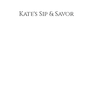
Kate's Sip & Savor
Sister in Sp
/ NEXT Gas