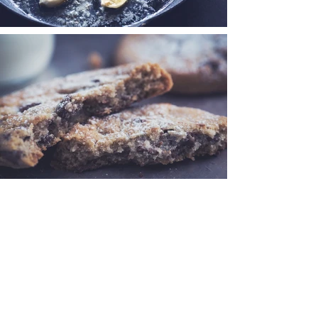
< Zurück zum Portfolio
Impressum
Datenschutz
AGB
©Kate's Sip & Savor /